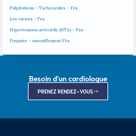
Palpitations – Tachycardies – Fes
Les varices – Fes
Hypertension artérielle (HTA) – Fes
Dyspnée – essoufflement Fès
Besoin d'un cardiologue
PRENEZ RENDEZ-VOUS