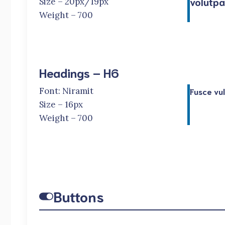
volutpa
Size – 20px/19px
Weight – 700
Headings – H6
Font: Niramit
Fusce vu
Size – 16px
Weight – 700
Buttons