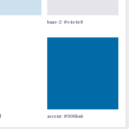
d
base-2: #e4e4e9
f
accent: #006ba6